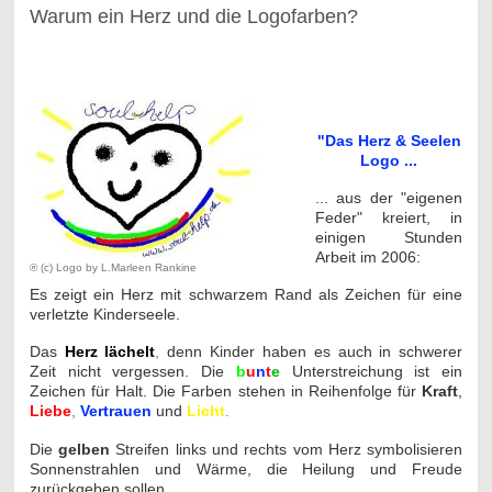
Warum ein Herz und die Logofarben?
-
"Das Herz & Seelen
Logo ...
... aus der "eigenen
Feder" kreiert, in
einigen Stunden
Arbeit im 2006:
® (c) Logo by L.Marleen Rankine
Es zeigt ein Herz mit schwarzem Rand als Zeichen für eine
verletzte Kinderseele.
Das
Herz lächelt
,
denn Kinder haben es auch in schwerer
Zeit nicht vergessen. Die
b
u
n
t
e
Unterstreichung ist ein
Zeichen für Halt. Die Farben stehen in Reihenfolge für
Kraft
,
Liebe
,
Vertrauen
und
Licht
.
Die
gelben
Streifen links und rechts vom Herz symbolisieren
Sonnenstrahlen und Wärme, die Heilung und Freude
zurückgeben sollen.